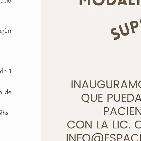
acio
según
 de 1
n de
 2hs