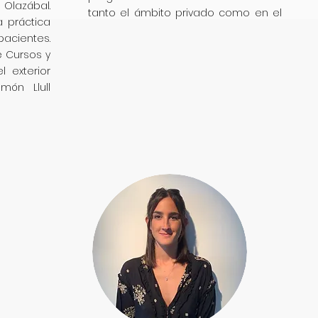
 Olazábal.
tanto el ámbito privado como en el
a práctica
plano corporativo.
cientes.
 Cursos y
 exterior
amón Llull