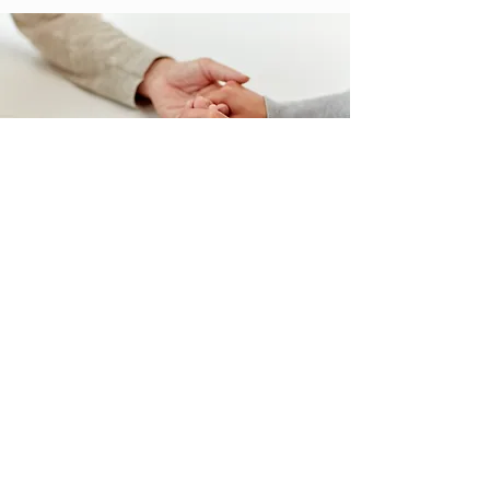
Espacio Olazábal
Whatsapp:
+5491128452783
Mail:
info@espacioolazabal.com.ar
Copyright © 2024 | Normas de
confidencialidad y privacidad