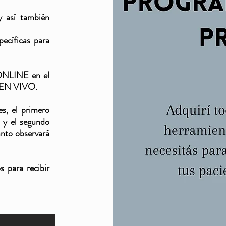
y así también
ecíficas para
 ONLINE en el
y EN VIVO.
s, el primero
 y el segundo
anto observará
 para recibir